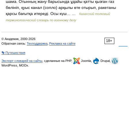
шама. Отынның жану барысында ұдайы қатты қызған газ
бөлініп, қуыс канал (сопло) арқылы өте отырып, ракетаны
қарсы бағытқа итереді. Осы күш… …
Казахский толковый
терминологический словарь по военному делу
© Академик, 2000-2026
18+
Обратная связь:
Техподдержка
,
Реклама на сайте
👣 Путешествия
Экспорт словарей на сайты
, сделанные на PHP,
Joomla,
Drupal,
WordPress, MODx.