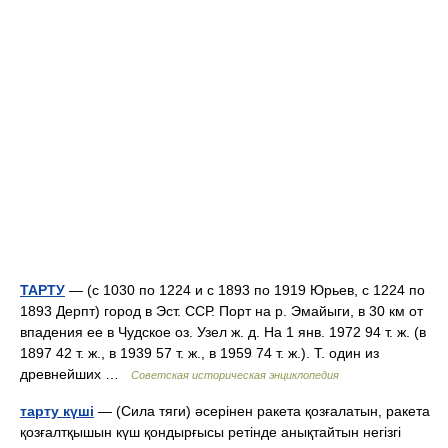
ТАРТУ
— (с 1030 по 1224 и с 1893 по 1919 Юрьев, с 1224 по
1893 Дерпт) город в Эст. ССР. Порт на р. Эмайыги, в 30 км от
впадения ее в Чудское оз. Узел ж. д. На 1 янв. 1972 94 т. ж. (в
1897 42 т. ж., в 1939 57 т. ж., в 1959 74 т. ж.). Т. один из
древнейших …
Советская историческая энциклопедия
тарту күші
— (Сила тяги) әсерінен ракета қозғалатын, ракета
қозғалтқышын күш қондырғысы ретінде анықтайтын негізгі