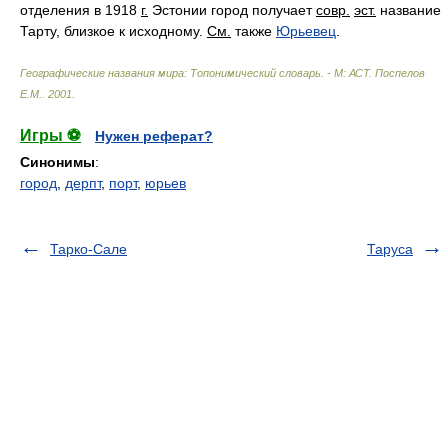
отделения в 1918
г.
Эстонии город получает
совр.
эст.
название
Тарту, близкое к исходному.
См.
также
Юрьевец
.
Географические названия мира: Топонимический словарь. - М: АСТ
.
Поспелов
Е.М.
.
2001
.
Игры ⚽
Нужен реферат?
Синонимы
:
город
,
дерпт
,
порт
,
юрьев
Тарко-Сале
Таруса