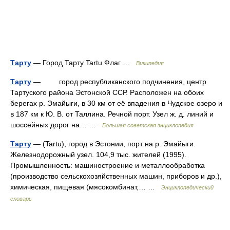
Тарту
— Город Тарту Tartu Флаг …
Википедия
Тарту
— город республиканского подчинения, центр
Тартуского района Эстонской ССР. Расположен на обоих
берегах р. Эмайыги, в 30 км от её впадения в Чудское озеро и
в 187 км к Ю. В. от Таллина. Речной порт. Узел ж. д. линий и
шоссейных дорог на… …
Большая советская энциклопедия
Тарту
— (Tartu), город в Эстонии, порт на р. Эмайыги.
Железнодорожный узел. 104,9 тыс. жителей (1995).
Промышленность: машиностроение и металлообработка
(производство сельскохозяйственных машин, приборов и др.),
химическая, пищевая (мясокомбинат,… …
Энциклопедический
словарь