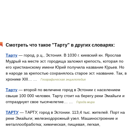
Смотреть что такое "Тарту" в других словарях:
Тарту
— город, р.ц., Эстония. В 1030 г. киевский кн. Ярослав
Мудрый на месте эст. городища заложил крепость, которая по
его христианскому имени Юрий получила название К)рьев. Но
в народе за крепостью сохранялось старое эст. название. Так, в
хронике XIII… …
Географическая энциклопедия
Тарту
— второй по величине город в Эстонии с населением
свыше 100 000 человек. Тарту стоит на берегу реки Эмайыги и
отпразднует свое тысячелетие… …
Города мира
ТАРТУ
— ТАРТУ, город в Эстонии. 113,4 тыс. жителей. Порт на
реке Эмайыги; железнодорожный узел. Машиностроение и
металлообработка; химическая, пищевая, легкая,