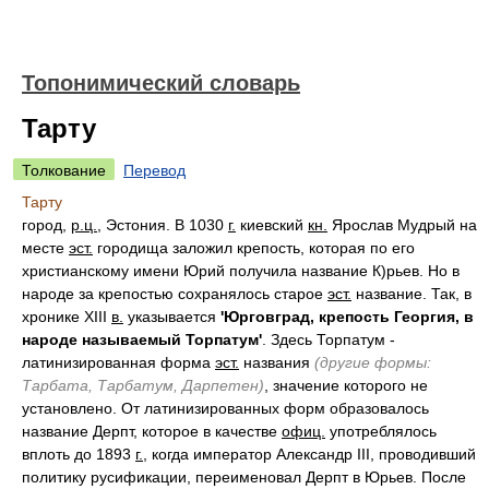
Топонимический словарь
Тарту
Толкование
Перевод
Тарту
город,
р.ц.
, Эстония. В 1030
г.
киевский
кн.
Ярослав Мудрый на
месте
эст.
городища заложил крепость, которая по его
христианскому имени Юрий получила название К)рьев. Но в
народе за крепостью сохранялось старое
эст.
название. Так, в
хронике XIII
в.
указывается
'Юрговград, крепость Георгия, в
народе называемый Торпатум'
. Здесь Торпатум -
латинизированная форма
эст.
названия
(другие формы:
Тарбата, Тарбатум, Дарпетен)
, значение которого не
установлено. От латинизированных форм образовалось
название Дерпт, которое в качестве
офиц.
употреблялось
вплоть до 1893
г.
, когда император Александр III, проводивший
политику русификации, переименовал Дерпт в Юрьев. После