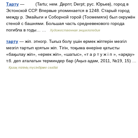
Тарту
— (Tartu; нем. Дерпт, Derpt; рус. Юрьев), город в
Эстонской ССР. Впервые упоминается в 1248. Старый город
между р. Эмайыги и Соборной горой (Тоомемяги) был окружён
стеной с башнями. Большая часть средневекового города
погибла в годы… …
Художественная энциклопедия
тарту
— жіп. этногр. Тығыз болу үшін өрмек жіптерін мезгіл
мезгіл тартып қоятын жіп. Тігін, тоқыма өнеріне қатысты
«бақылау жіп», «еркек жіп», «шатыс», «т а р т у ж і п », «арқау»
т.б. деп аталатын терминдер бар (Аңыз адам, 2011, №19, 15) …
Қазақ тілінің түсіндірме сөздігі